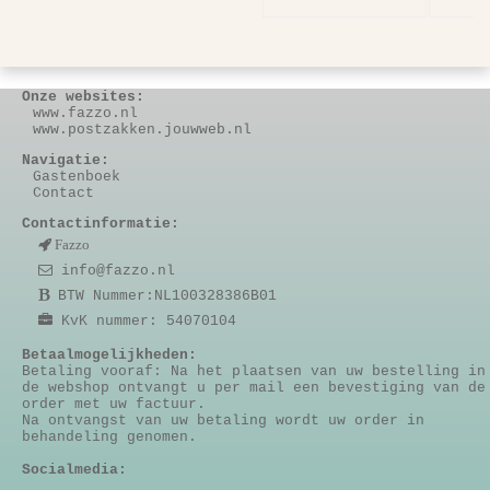
Onze websites:
www.fazzo.nl
www.postzakken.jouwweb.nl
Navigatie:
Gastenboek
Contact
Contactinformatie:
Fazzo
info@fazzo.nl
BTW Nummer:NL100328386B01
KvK nummer: 54070104
Betaalmogelijkheden:
Betaling vooraf: Na het plaatsen van uw bestelling in
de webshop ontvangt u per mail een bevestiging van de
order met uw factuur.
Na ontvangst van uw betaling wordt uw order in
behandeling genomen.
Socialmedia: